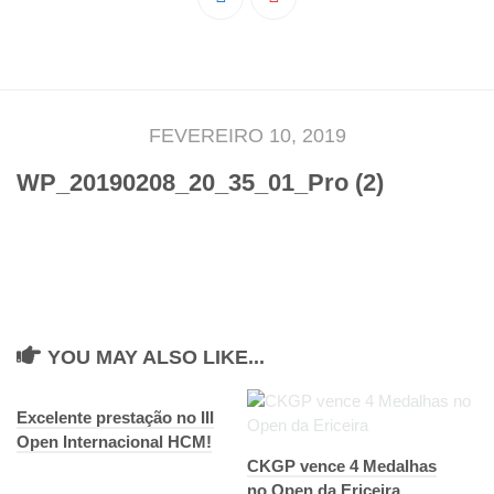
Pedro Taveira
Emanuel Silva
João Guedes
Iniciado
FEVEREIRO 10, 2019
Rita Marques
WP_20190208_20_35_01_Pro (2)
Anamar Ferreira
Carolina Pinto
Beatriz Silva
João Vieira
Juvenil
YOU MAY ALSO LIKE...
Letícia Inácio
Márcio Silva
Excelente prestação no III
Open Internacional HCM!
Bárbara Ribeiro
CKGP vence 4 Medalhas
Ruben Proença
no Open da Ericeira