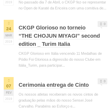
No passado dia 7 de Abril, o CKGP fez-se representar
2019
no Open de Karaté da Ericeira com uma comitiva de...
0
CKGP Glorioso no torneio
24
“THE CHOJUN MIYAGI” second
MAR
2019
edition _ Turim Italia
CKGP Glorioso em Itália vencendo 11 Medalhas de
Pódio Foi Gloriosa a digressão do nosso Clube em
Itália_Turim, para participar...
0
Cerimonia entrega de Cinto
07
FEV
Os nossos atletas receberam os novos cintos de
2019
graduação pelas mãos do nosso Sensei José
Carvalho. Parabéns ao Esforço e...