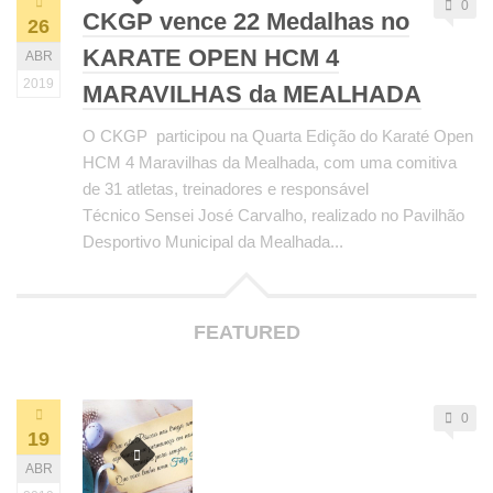
0
CKGP vence 22 Medalhas no
26
Cadete
KARATE OPEN HCM 4
ABR
Augusto Viana
2019
MARAVILHAS da MEALHADA
Júnior
O CKGP participou na Quarta Edição do Karaté Open
Joana Martins
HCM 4 Maravilhas da Mealhada, com uma comitiva
Hugo Estevão
de 31 atletas, treinadores e responsável
Rui P. Rodrigues
Técnico Sensei José Carvalho, realizado no Pavilhão
Desportivo Municipal da Mealhada...
Sub 21
Ana Viana
Dora Brandão
FEATURED
João Oliveira
Diogo Pontes
0
Sénior
19
André Vieira
ABR