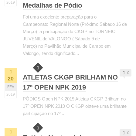
2019
Medalhas de Pódio
Foi uma excelente preparação para o
Campeonato Regional Norte (Próximo Sábado 16 de
Março) a participação do CKGP no TORNEIO
JUVENIL de VALONGO ( Sábado 9 de
Março) no Pavilhão Municipal de Campo em
Valongo, tendo dignificado...
0
ATLETAS CKGP BRILHAM NO
20
17º OPEN NPK 2019
FEV
2019
PÓDIOS Open NPK 2019 Atletas CKGP Brilham no
17º OPEN NPK 2019 O CKGP obteve uma brilhante
participação no 17º...
0