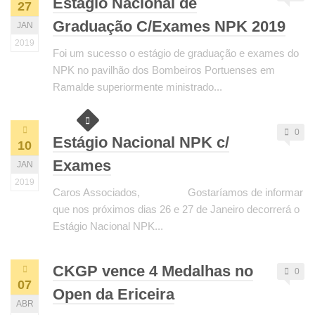
Estágio Nacional de
27
Graduação C/Exames NPK 2019
JAN
2019
Foi um sucesso o estágio de graduação e exames do
NPK no pavilhão dos Bombeiros Portuenses em
Ramalde superiormente ministrado...
0
Estágio Nacional NPK c/
10
Exames
JAN
2019
Caros Associados, Gostaríamos de informar
que nos próximos dias 26 e 27 de Janeiro decorrerá o
Estágio Nacional NPK...
CKGP vence 4 Medalhas no
0
07
Open da Ericeira
ABR