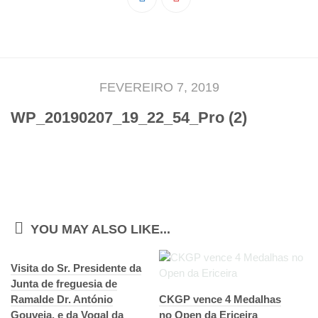
Pedro Taveira
Emanuel Silva
João Guedes
Iniciado
FEVEREIRO 7, 2019
Rita Marques
WP_20190207_19_22_54_Pro (2)
Anamar Ferreira
Carolina Pinto
Beatriz Silva
João Vieira
Juvenil
YOU MAY ALSO LIKE...
Letícia Inácio
Visita do Sr. Presidente da
Márcio Silva
Junta de freguesia de
Bárbara Ribeiro
Ramalde Dr. António
CKGP vence 4 Medalhas
Gouveia, e da Vogal da
Ruben Proença
no Open da Ericeira