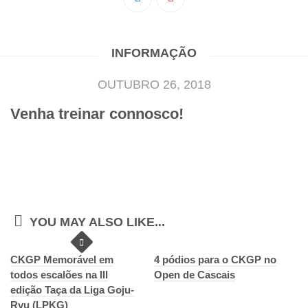
Pedro Taveira
Emanuel Silva
INFORMAÇÃO
João Guedes
Iniciado
OUTUBRO 26, 2018
Rita Marques
Venha treinar connosco!
Anamar Ferreira
Carolina Pinto
Beatriz Silva
João Vieira
Juvenil
YOU MAY ALSO LIKE...
Letícia Inácio
CKGP Memorável em
Márcio Silva
4 pódios para o CKGP no
todos escalões na III
Open de Cascais
Bárbara Ribeiro
edição Taça da Liga Goju-
Ryu (LPKG)
Ruben Proença