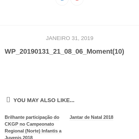
Pedro Taveira
Emanuel Silva
João Guedes
Iniciado
JANEIRO 31, 2019
Rita Marques
WP_20190131_21_08_06_Moment(10)
Anamar Ferreira
Carolina Pinto
Beatriz Silva
João Vieira
Juvenil
YOU MAY ALSO LIKE...
Letícia Inácio
Brilhante participação do
Márcio Silva
Jantar de Natal 2018
CKGP no Campeonato
Bárbara Ribeiro
Regional (Norte) Infantis a
Juvenis 2018
Ruben Proença