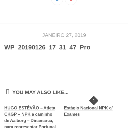
Pedro Taveira
Emanuel Silva
João Guedes
Iniciado
JANEIRO 27, 2019
Rita Marques
WP_20190126_17_31_47_Pro
Anamar Ferreira
Carolina Pinto
Beatriz Silva
João Vieira
Juvenil
YOU MAY ALSO LIKE...
Letícia Inácio
HUGO ESTÊVÃO – Atleta
Márcio Silva
Estágio Nacional NPK c/
CKGP – NPK a caminho
Exames
Bárbara Ribeiro
de Aalborg – Dinamarca,
para representar Portugal
Ruben Proença