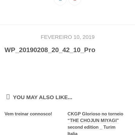
Pedro Taveira
Emanuel Silva
João Guedes
Iniciado
FEVEREIRO 10, 2019
Rita Marques
WP_20190208_20_42_10_Pro
Anamar Ferreira
Carolina Pinto
Beatriz Silva
João Vieira
Juvenil
YOU MAY ALSO LIKE...
Letícia Inácio
Vem treinar connosco!
Márcio Silva
CKGP Glorioso no torneio
“THE CHOJUN MIYAGI”
Bárbara Ribeiro
second edition _ Turim
Ruben Proença
Italia