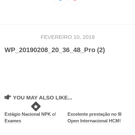
Pedro Taveira
Emanuel Silva
João Guedes
Iniciado
FEVEREIRO 10, 2019
Rita Marques
WP_20190208_20_36_48_Pro (2)
Anamar Ferreira
Carolina Pinto
Beatriz Silva
João Vieira
Juvenil
YOU MAY ALSO LIKE...
Letícia Inácio
Márcio Silva
Estágio Nacional NPK c/
Excelente prestação no III
Exames
Open Internacional HCM!
Bárbara Ribeiro
Ruben Proença