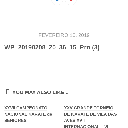
Pedro Taveira
Emanuel Silva
João Guedes
Iniciado
FEVEREIRO 10, 2019
Rita Marques
WP_20190208_20_36_15_Pro (3)
Anamar Ferreira
Carolina Pinto
Beatriz Silva
João Vieira
Juvenil
YOU MAY ALSO LIKE...
Letícia Inácio
XXVII CAMPEONATO
Márcio Silva
XXV GRANDE TORNEIO
NACIONAL KARATÉ de
DE KARATE DE VILA DAS
Bárbara Ribeiro
SENIORES
AVES XVII
Ruben Proença
INTERNACIONAL – VI