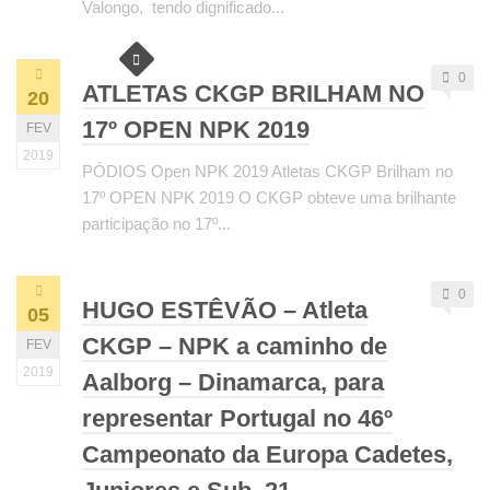
Valongo, tendo dignificado...
0
ATLETAS CKGP BRILHAM NO
20
17º OPEN NPK 2019
FEV
2019
PÓDIOS Open NPK 2019 Atletas CKGP Brilham no
17º OPEN NPK 2019 O CKGP obteve uma brilhante
participação no 17º...
0
HUGO ESTÊVÃO – Atleta
05
CKGP – NPK a caminho de
FEV
2019
Aalborg – Dinamarca, para
representar Portugal no 46º
Campeonato da Europa Cadetes,