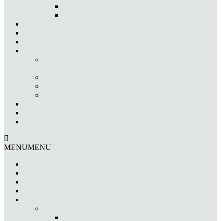
José Viana
José Pinto
Staff / Treinadores
Actividades do Mês
Karate Goju-Ryu
Comunicados
Treino de preparação para o Torneio de Vila das Aves
2019
Convocatória Reunião CKGP 22-01-2019
Treino de Preparação
Reunião CKGP – 08 de Janeiro de 2019
Calendário Desportivo 2018-2019
Contactos
Atletas/Competição
MENU
MENU
Início
O CKGP
Ginásio Metafísica
NPK
Atletas de Competição / Palmarés
Infantil
Francisca Semblano