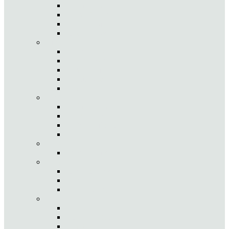
Catarina Rocha
Pedro Taveira
Emanuel Silva
João Guedes
Iniciado
Rita Marques
Anamar Ferreira
Carolina Pinto
Beatriz Silva
João Vieira
Juvenil
Letícia Inácio
Márcio Silva
Bárbara Ribeiro
Ruben Proença
Cadete
Augusto Viana
Júnior
Joana Martins
Hugo Estevão
Rui P. Rodrigues
Sub 21
Ana Viana
Dora Brandão
João Oliveira