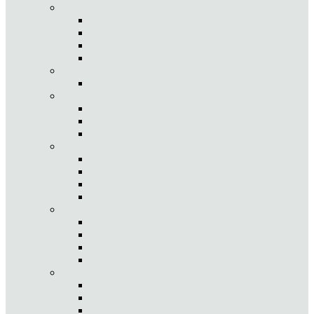
Juvenil
Letícia Inácio
Márcio Silva
Bárbara Ribeiro
Ruben Proença
Cadete
Augusto Viana
Júnior
Joana Martins
Hugo Estevão
Rui P. Rodrigues
Sub 21
Ana Viana
Dora Brandão
João Oliveira
Diogo Pontes
Sénior
André Vieira
João Rodrigo Pereira
Francisco Rodrigues
João Magalhães
Veteranos
António Pedro Cardoso
Honorato Pinto
Gui Martins