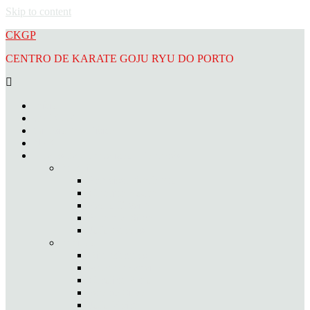
Skip to content
CKGP
CENTRO DE KARATE GOJU RYU DO PORTO
Início
O CKGP
Ginásio Metafísica
NPK
Atletas de Competição / Palmarés
Infantil
Francisca Semblano
Catarina Rocha
Pedro Taveira
Emanuel Silva
João Guedes
Iniciado
Rita Marques
Anamar Ferreira
Carolina Pinto
Beatriz Silva
João Vieira