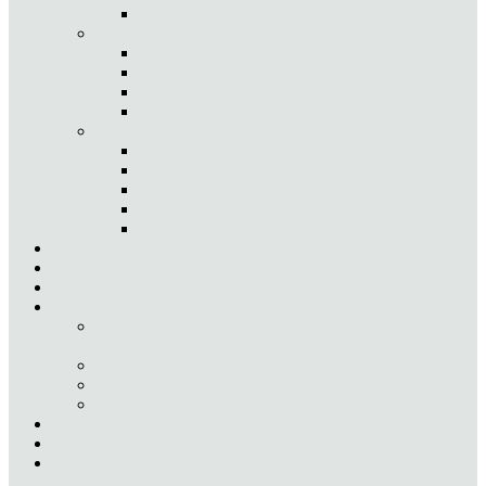
Diogo Pontes
Sénior
André Vieira
João Rodrigo Pereira
Francisco Rodrigues
João Magalhães
Veteranos
António Pedro Cardoso
Honorato Pinto
Gui Martins
José Viana
José Pinto
Staff / Treinadores
Actividades do Mês
Karate Goju-Ryu
Comunicados
Treino de preparação para o Torneio de Vila das Aves
2019
Convocatória Reunião CKGP 22-01-2019
Treino de Preparação
Reunião CKGP – 08 de Janeiro de 2019
Calendário Desportivo 2018-2019
Contactos
Atletas/Competição