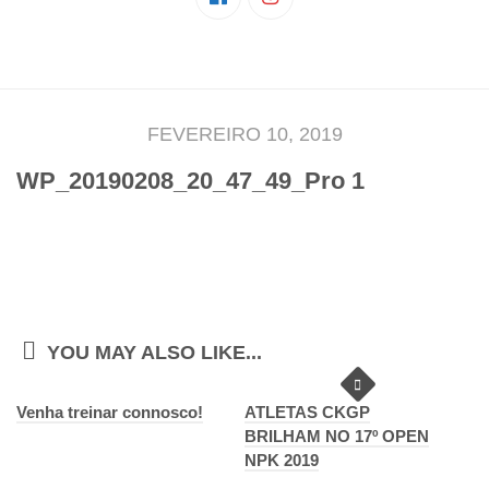
Pedro Taveira
Emanuel Silva
João Guedes
Iniciado
FEVEREIRO 10, 2019
Rita Marques
WP_20190208_20_47_49_Pro 1
Anamar Ferreira
Carolina Pinto
Beatriz Silva
João Vieira
Juvenil
YOU MAY ALSO LIKE...
Letícia Inácio
Venha treinar connosco!
Márcio Silva
ATLETAS CKGP
BRILHAM NO 17º OPEN
Bárbara Ribeiro
NPK 2019
Ruben Proença