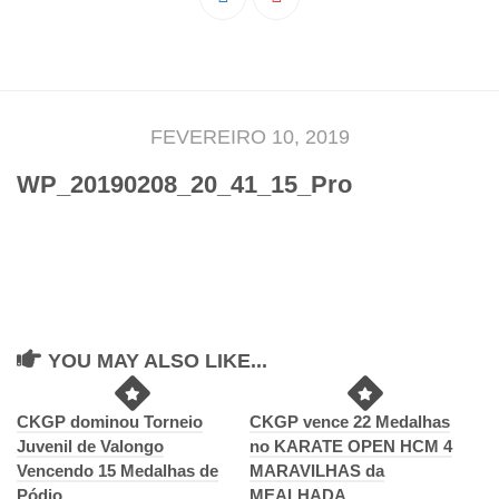
Pedro Taveira
Emanuel Silva
João Guedes
Iniciado
FEVEREIRO 10, 2019
Rita Marques
WP_20190208_20_41_15_Pro
Anamar Ferreira
Carolina Pinto
Beatriz Silva
João Vieira
Juvenil
YOU MAY ALSO LIKE...
Letícia Inácio
Márcio Silva
CKGP dominou Torneio
CKGP vence 22 Medalhas
Juvenil de Valongo
no KARATE OPEN HCM 4
Bárbara Ribeiro
Vencendo 15 Medalhas de
MARAVILHAS da
Ruben Proença
Pódio
MEALHADA