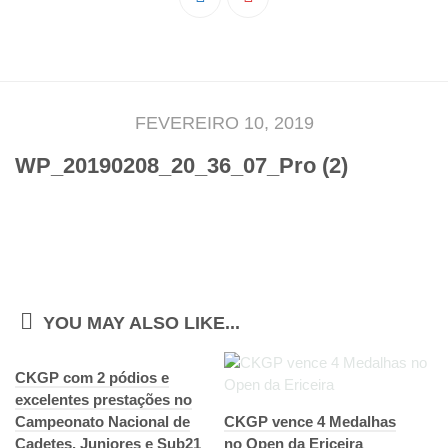
Pedro Taveira
Emanuel Silva
João Guedes
Iniciado
FEVEREIRO 10, 2019
Rita Marques
WP_20190208_20_36_07_Pro (2)
Anamar Ferreira
Carolina Pinto
Beatriz Silva
João Vieira
Juvenil
YOU MAY ALSO LIKE...
Letícia Inácio
CKGP com 2 pódios e
Márcio Silva
excelentes prestações no
Bárbara Ribeiro
Campeonato Nacional de
CKGP vence 4 Medalhas
Cadetes, Juniores e Sub21
Ruben Proença
no Open da Ericeira