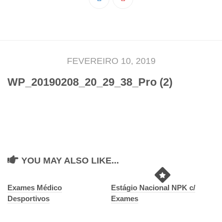
Pedro Taveira
Emanuel Silva
João Guedes
Iniciado
FEVEREIRO 10, 2019
Rita Marques
WP_20190208_20_29_38_Pro (2)
Anamar Ferreira
Carolina Pinto
Beatriz Silva
João Vieira
Juvenil
YOU MAY ALSO LIKE...
Letícia Inácio
Márcio Silva
Exames Médico
Estágio Nacional NPK c/
Desportivos
Exames
Bárbara Ribeiro
Ruben Proença