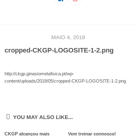
Pedro Taveira
Emanuel Silva
João Guedes
Iniciado
MAIO 4, 2018
Rita Marques
cropped-CKGP-LOGOSITE-1-2.png
Anamar Ferreira
Carolina Pinto
http://ckgp.ginasiometafisica.pt/wp-
Beatriz Silva
content/uploads/2018/05/cropped-CKGP-LOGOSITE-1-2.png
João Vieira
Juvenil
Letícia Inácio
Márcio Silva
YOU MAY ALSO LIKE...
Bárbara Ribeiro
CKGP alcançou mais
Vem treinar connosco!
Ruben Proença