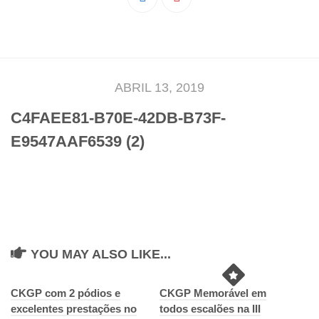
Pedro Taveira
Emanuel Silva
João Guedes
Iniciado
ABRIL 13, 2019
Rita Marques
C4FAEE81-B70E-42DB-B73F-
Anamar Ferreira
E9547AAF6539 (2)
Carolina Pinto
Beatriz Silva
João Vieira
Juvenil
Letícia Inácio
YOU MAY ALSO LIKE...
Márcio Silva
Bárbara Ribeiro
CKGP com 2 pódios e
CKGP Memorável em
excelentes prestações no
todos escalões na III
Ruben Proença