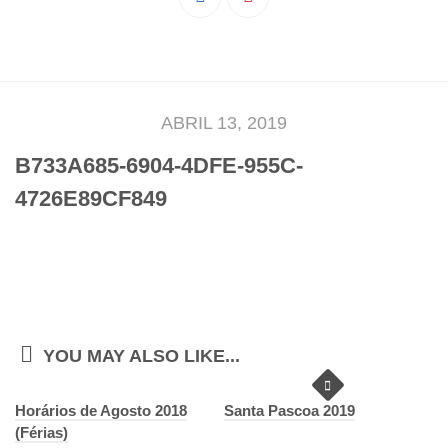
Pedro Taveira
Emanuel Silva
João Guedes
Iniciado
ABRIL 13, 2019
Rita Marques
B733A685-6904-4DFE-955C-
Anamar Ferreira
4726E89CF849
Carolina Pinto
Beatriz Silva
João Vieira
Juvenil
Letícia Inácio
YOU MAY ALSO LIKE...
Márcio Silva
Horários de Agosto 2018
Bárbara Ribeiro
Santa Pascoa 2019
(Férias)
Ruben Proença