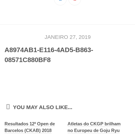
Pedro Taveira
Emanuel Silva
João Guedes
Iniciado
JANEIRO 27, 2019
Rita Marques
A8974AB1-E116-4AD5-B863-
Anamar Ferreira
08571C880BF8
Carolina Pinto
Beatriz Silva
João Vieira
Juvenil
Letícia Inácio
YOU MAY ALSO LIKE...
Márcio Silva
Resultados 12º Open de
Bárbara Ribeiro
Atletas do CKGP brilham
Barcelos (CKAB) 2018
no Europeu de Goju Ryu
Ruben Proença