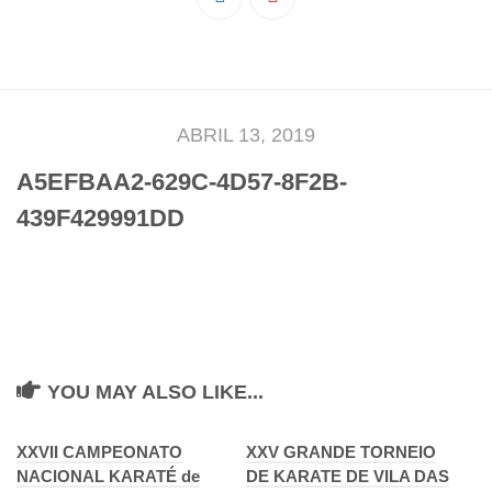
Pedro Taveira
Emanuel Silva
João Guedes
Iniciado
ABRIL 13, 2019
Rita Marques
A5EFBAA2-629C-4D57-8F2B-
Anamar Ferreira
439F429991DD
Carolina Pinto
Beatriz Silva
João Vieira
Juvenil
Letícia Inácio
YOU MAY ALSO LIKE...
Márcio Silva
Bárbara Ribeiro
XXVII CAMPEONATO
XXV GRANDE TORNEIO
NACIONAL KARATÉ de
DE KARATE DE VILA DAS
Ruben Proença