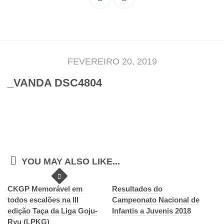
Pedro Taveira
Emanuel Silva
João Guedes
Iniciado
FEVEREIRO 20, 2019
Rita Marques
_VANDA DSC4804
Anamar Ferreira
Carolina Pinto
Beatriz Silva
João Vieira
Juvenil
YOU MAY ALSO LIKE...
Letícia Inácio
CKGP Memorável em
Márcio Silva
Resultados do
todos escalões na III
Campeonato Nacional de
Bárbara Ribeiro
edição Taça da Liga Goju-
Infantis a Juvenis 2018
Ryu (LPKG)
Ruben Proença