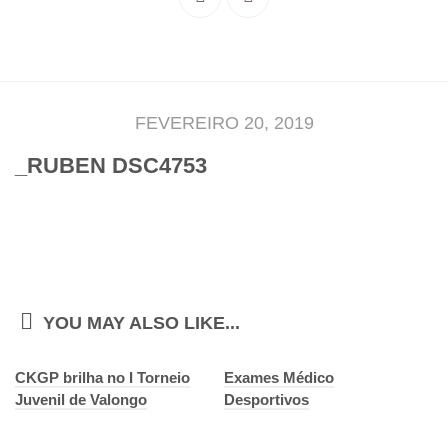
Pedro Taveira
Emanuel Silva
João Guedes
Iniciado
FEVEREIRO 20, 2019
Rita Marques
_RUBEN DSC4753
Anamar Ferreira
Carolina Pinto
Beatriz Silva
João Vieira
Juvenil
YOU MAY ALSO LIKE...
Letícia Inácio
CKGP brilha no I Torneio
Márcio Silva
Exames Médico
Juvenil de Valongo
Desportivos
Bárbara Ribeiro
Ruben Proença