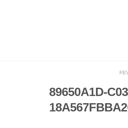
FEV
89650A1D-C03
18A567FBBA2