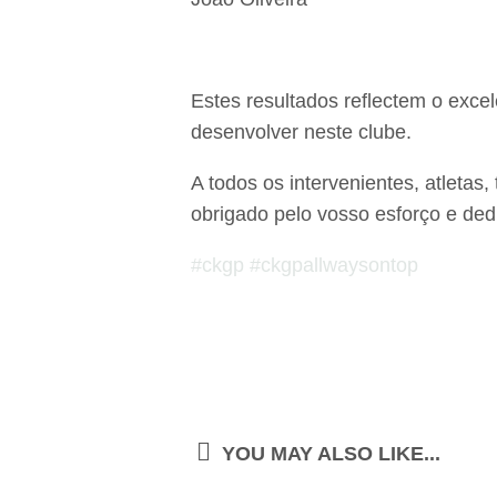
Estes resultados reflectem o exce
desenvolver neste clube.
A todos os intervenientes, atletas
obrigado pelo vosso esforço e ded
#
ckgp
#
ckgpallwaysontop
YOU MAY ALSO LIKE...