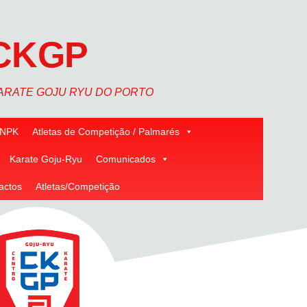
CKGP
ARATE GOJU RYU DO PORTO
NPK
Atletas de Competição / Palmarés
Karate Goju-Ryu
Comunicados
actos
Atletas/Competição