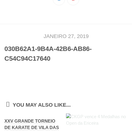
Pedro Taveira
Emanuel Silva
João Guedes
Iniciado
JANEIRO 27, 2019
Rita Marques
030B62A1-9B4A-42B6-AB86-
Anamar Ferreira
C54C94C17640
Carolina Pinto
Beatriz Silva
João Vieira
Juvenil
Letícia Inácio
YOU MAY ALSO LIKE...
Márcio Silva
XXV GRANDE TORNEIO
Bárbara Ribeiro
DE KARATE DE VILA DAS
Ruben Proença