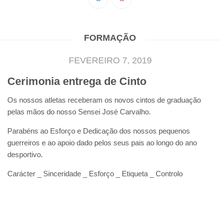
Pedro Taveira
Emanuel Silva
FORMAÇÃO
João Guedes
Iniciado
FEVEREIRO 7, 2019
Rita Marques
Cerimonia entrega de Cinto
Anamar Ferreira
Os nossos atletas receberam os novos cintos de graduação
Carolina Pinto
pelas mãos do nosso Sensei José Carvalho.
Beatriz Silva
Parabéns ao Esforço e Dedicação dos nossos pequenos
João Vieira
guerreiros e ao apoio dado pelos seus pais ao longo do ano
Juvenil
desportivo.
Letícia Inácio
Carácter _ Sinceridade _ Esforço _ Etiqueta _ Controlo
Márcio Silva
Bárbara Ribeiro
Ruben Proença