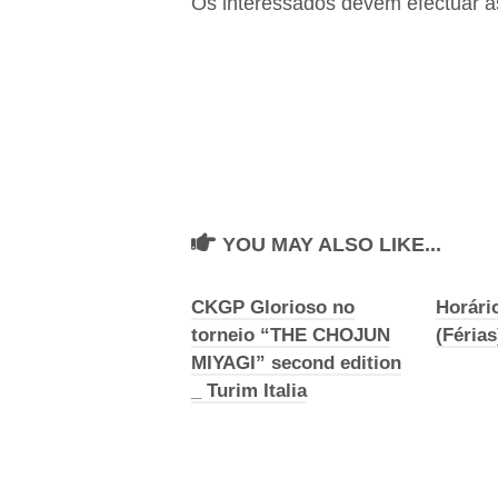
Os interessados devem efectuar a
YOU MAY ALSO LIKE...
CKGP Glorioso no
Horári
torneio “THE CHOJUN
(Férias
MIYAGI” second edition
_ Turim Italia