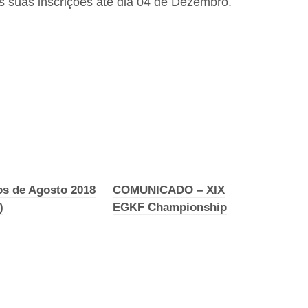
s suas inscrições até dia 04 de Dezembro.
os de Agosto 2018
COMUNICADO – XIX
)
EGKF Championship