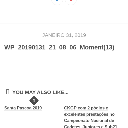
Pedro Taveira
Emanuel Silva
João Guedes
Iniciado
JANEIRO 31, 2019
Rita Marques
WP_20190131_21_08_06_Moment(13)
Anamar Ferreira
Carolina Pinto
Beatriz Silva
João Vieira
Juvenil
YOU MAY ALSO LIKE...
Letícia Inácio
Santa Pascoa 2019
Márcio Silva
CKGP com 2 pódios e
excelentes prestações no
Bárbara Ribeiro
Campeonato Nacional de
Ruben Proença
Cadetes, Juniores e Sub21