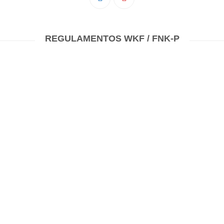
Pedro Taveira
Emanuel Silva
REGULAMENTOS WKF / FNK-P
João Guedes
Iniciado
Rita Marques
Anamar Ferreira
Carolina Pinto
Beatriz Silva
João Vieira
Juvenil
Letícia Inácio
Márcio Silva
Bárbara Ribeiro
Ruben Proença