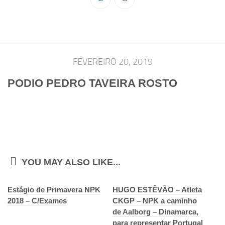
Pedro Taveira
Emanuel Silva
João Guedes
Iniciado
FEVEREIRO 20, 2019
Rita Marques
PODIO PEDRO TAVEIRA ROSTO
Anamar Ferreira
Carolina Pinto
Beatriz Silva
João Vieira
Juvenil
YOU MAY ALSO LIKE...
Letícia Inácio
Estágio de Primavera NPK
Márcio Silva
HUGO ESTÊVÃO – Atleta
2018 – C/Exames
CKGP – NPK a caminho
Bárbara Ribeiro
de Aalborg – Dinamarca,
Ruben Proença
para representar Portugal