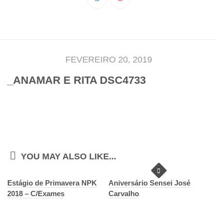
Pedro Taveira
Emanuel Silva
João Guedes
Iniciado
FEVEREIRO 20, 2019
Rita Marques
_ANAMAR E RITA DSC4733
Anamar Ferreira
Carolina Pinto
Beatriz Silva
João Vieira
Juvenil
YOU MAY ALSO LIKE...
Letícia Inácio
Estágio de Primavera NPK
Márcio Silva
Aniversário Sensei José
2018 – C/Exames
Carvalho
Bárbara Ribeiro
Ruben Proença