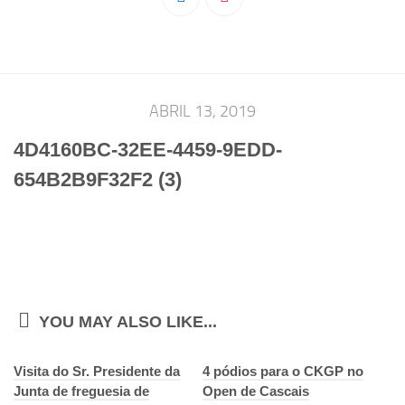
Pedro Taveira
Emanuel Silva
João Guedes
Iniciado
ABRIL 13, 2019
Rita Marques
4D4160BC-32EE-4459-9EDD-
Anamar Ferreira
654B2B9F32F2 (3)
Carolina Pinto
Beatriz Silva
João Vieira
Juvenil
Letícia Inácio
YOU MAY ALSO LIKE...
Márcio Silva
Visita do Sr. Presidente da
Bárbara Ribeiro
4 pódios para o CKGP no
Junta de freguesia de
Open de Cascais
Ruben Proença